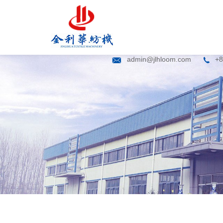
admin@jlhloom.com
+8