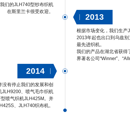
们的JLH740型纱布织机
在斯里兰卡很受欢迎。
2013
根据市场变化，我们生产J
2013年起也出口到乌兹
最先进织机。
我们的产品在湖北省获得
界著名公司“Winner”、“A
2014
司并没有停止我们的发展和创
LH9200、喷气毛巾织机
济型喷气织机JLH425M。并
H425S、JLH740织布机。