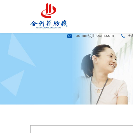
admin@jlhloom.com
+8