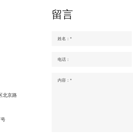
留言
区北京路
7号