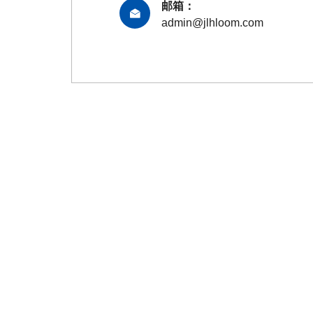
邮箱：
admin@jlhloom.com