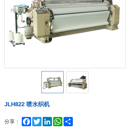
JLH822 喷水织机
Facebook
Twitter
LinkedIn
WhatsApp
Share
分享：